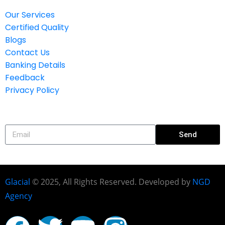
Our Services
Certified Quality
Blogs
Contact Us
Banking Details
Feedback
Privacy Policy
Subscribe
Send
Glacial
© 2025, All Rights Reserved. Developed by
NGD
Agency